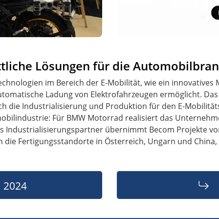
ittliche Lösungen für die Automobilbra
hnologien im Bereich der E-Mobilität, wie ein innovatives M
 automatische Ladung von Elektrofahrzeugen ermöglicht. D
ch die Industrialisierung und Produktion für den E-Mobilit
omobilindustrie: Für BMW Motorrad realisiert das Unterneh
ls Industrialisierungspartner übernimmt Becom Projekte von 
 die Fertigungsstandorte in Österreich, Ungarn und China, 
a 2024