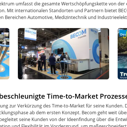
spektrum umfasst die gesamte Wertschöpfungskette von der 
tion. Mit internationalen Standorten und Partnern bietet B
n Bereichen Automotive, Medizintechnik und Industrieelekt
Anze
 beschleunigte Time-to-Market Prozess
sung zur Verkürzung des Time-to-Market für seine Kunden. D
icklungsphase ab dem ersten Konzept. Becom geht weit über 
egleitet seine Kunden von der Ideenfindung über die Entwic
ation und Flexibilität im Vordergrund, um maßgeschneidert