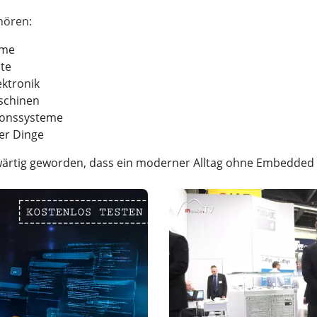
eme
te
ktronik
schinen
ionssysteme
er Dinge
nwärtig geworden, dass ein moderner Alltag ohne Embedded