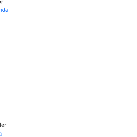
or
unda
ler
n