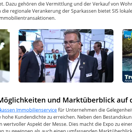
t. Dazu gehören die Vermittlung und der Verkauf von Woh
 die regionale Verankerung der Sparkassen bietet SIS lokal
 Immobilientransaktionen.
Anze
glichkeiten und Marktüberblick auf d
kassen Immobilienservice
für Unternehmen die Gelegenhei
ne hohe Kundendichte zu erreichen. Neben den Bestandskund
n wertvoller Aspekt der Messe. Dies macht die Expo zu ein
u gewinnen als auch einen umfassenden Marktüberblick zu 