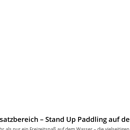
satzbereich – Stand Up Paddling auf d
r als nur ein Freizeitspaß auf dem Wasser – die vielseitigen