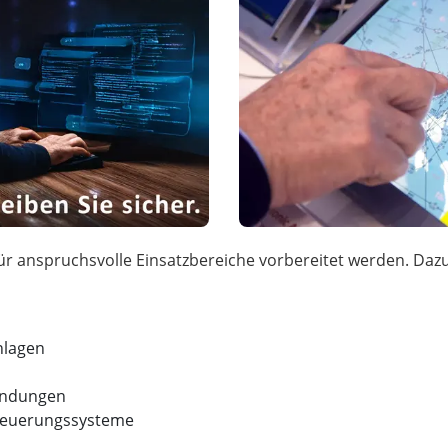
nlagen
endungen
 Steuerungssysteme