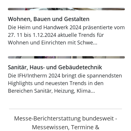
Wohnen, Bauen und Gestalten
Wohnen, Bauen und Gestalten
Heim+Handwerk 2024
Die Heim und Handwerk 2024 präsentierte vom
27. 11 bis 1.12.2024 aktuelle Trends für
Wohnen und Einrichten mit Schwe...
Sanitär, Haus- und Gebäudetechnik
Sanitär, Haus- und Gebäudetechnik
IFH/Intherm 2024
Die IFH/Intherm 2024 bringt die spannendsten
Highlights und neuesten Trends in den
Bereichen Sanitär, Heizung, Klima...
Messe-Berichterstattung bundesweit -
Messewissen, Termine &