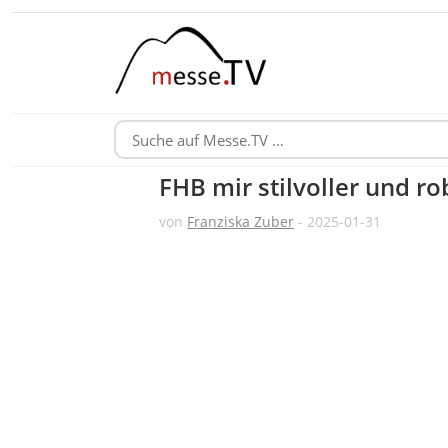
FHB mir stilvoller und r
von
Franziska Zuber
- 2025-01-31