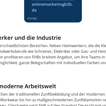
onlinemarketingb2b.
de
Anzeige
ker und die Industrie
schiedlichsten Bereichen. Neben Heimwerkern, die die Kle
andwerksberufe wie Schreiner, Elektriker oder Gas- und Hei
 profitieren von FHBs breitem Angebot, um ihre Teams in e
öglichkeit, ganze Belegschaften mit individuellen Farben un
uf moderne Arbeitswelt
schen der traditionellen Zunftbekleidung und der modernen 
r Workwear bis hin zu maßgeschneiderten Zunftklamotten r
reu. Gleichzeitig setzt FHB auf den Standort Deutschland u