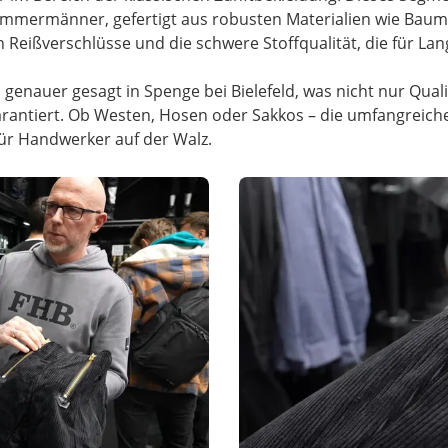
mmermänner, gefertigt aus robusten Materialien wie Baumw
Reißverschlüsse und die schwere Stoffqualität, die für Lan
, genauer gesagt in Spenge bei Bielefeld, was nicht nur Qua
arantiert. Ob Westen, Hosen oder Sakkos – die umfangreiche 
für Handwerker auf der Walz.