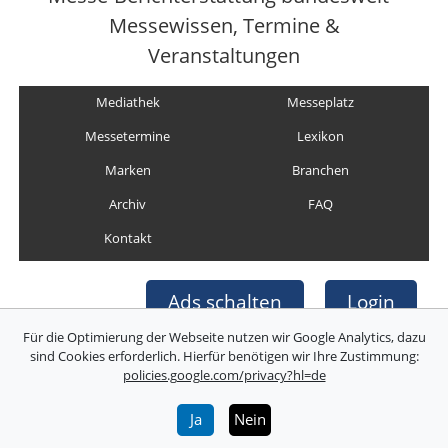
Messewissen, Termine &
Veranstaltungen
Mediathek
Messeplatz
Messetermine
Lexikon
Marken
Branchen
Archiv
FAQ
Kontakt
Ads schalten
Login
Für die Optimierung der Webseite nutzen wir Google Analytics, dazu
sind Cookies erforderlich. Hierfür benötigen wir Ihre Zustimmung:
policies.google.com/privacy?hl=de
Copyright © Deutsche Messefilm & Medien GmbH
Folgen Sie uns:
Ja
Nein
Über uns
Impressum
AGB
Datenschutz