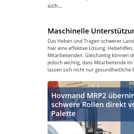
sich...
Maschinelle Unterstützu
Das Heben und Tragen schwerer Lasten
hier eine effektive Lösung. Hebehilf
Mitarbeitenden. Gleichzeitig können du
jedoch wichtig, dass Mitarbeitende i
lassen sich nicht nur gesundheitliche
Hovmand MRP2 übernimmt schwere Rol
Hovmand MRP2 übern
schwere Rollen direkt v
Palette