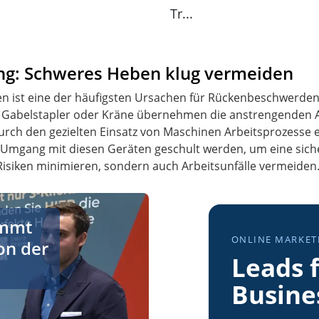
Tr...
ng: Schweres Heben klug vermeiden
 ist eine der häufigsten Ursachen für Rückenbeschwerden.
en, Gabelstapler oder Kräne übernehmen die anstrengenden 
rch den gezielten Einsatz von Maschinen Arbeitsprozesse eff
m Umgang mit diesen Geräten geschult werden, um eine sic
 Risiken minimieren, sondern auch Arbeitsunfälle vermeiden
len direkt von der Palette
immt
ONLINE MARKET
on der
Leads f
Busine