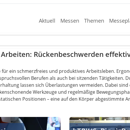
Aktuell
Messen
Themen
Messepl
 Arbeiten: Rückenbeschwerden effekti
 für ein schmerzfreies und produktives Arbeitsleben. Ergon
anspruchsvollen Berufen als auch bei sitzenden Tätigkeiten.
erhaltung lassen sich Überlastungen vermeiden. Dabei sind
rückenschonende Werkzeuge und regelmäßige Bewegungsphas
tatischen Positionen – eine auf den Körper abgestimmte Arbe
ätigkeiten reduzieren
hTRIUS: BionicBack Exoskel