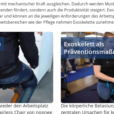
 mit mechanischer Kraft ausgleichen. Dadurch werden Mus
enden fördert, sondern auch die Produktivität steigert. Exos
 und können an die jeweiligen Anforderungen des Arbeitsp
 Arbeitsbereichen wie der Pflege nehmen Exoskelette zunehme
Exoskelett als Präventio
e
Exoskelett als
Präventionsma
eder den Arbeitsplatz
Die körperliche Belastun
airless Chair von noonee
zentralen Ursachen für k