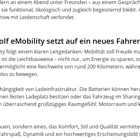
dern an einem Abend unter Freunden – aus einem Gespräch ü
 sie funktional, ökologisch und zugleich begeisternd bleibt
ow mit Leidenschaft verbindet.
lf eMobility setzt auf ein neues Fahre
y folgt einem klaren Leitgedanken: Mobilität soll Freude m
ck ist die Leichtbauweise – nicht nur, um Energie zu sparen,
 ermöglicht eine Reichweite von rund 200 Kilometern, währ
elos zu bewegen.
bhängigkeit von Ladeinfrastruktur. Die Batterien können 
einen festen Ladeplatz besitzen oder das Fahrzeug im Sharin
in überraschend großzügiges Raumgefühl. Motorraum und kl
auen, sondern eines, das Komfort, Stil und Qualität vermitte
ahrspaß, Dynamik und ein hochwertiges Erscheinungsbild st