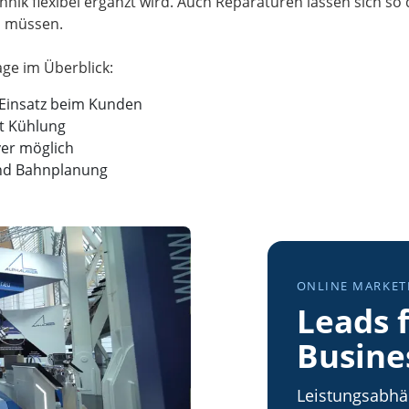
nik flexibel ergänzt wird. Auch Reparaturen lassen sich so
n müssen.
 Einsatz beim Kunden
it Kühlung
ver möglich
nd Bahnplanung
ONLINE MARKET
Leads f
Busine
Leistungsabhä