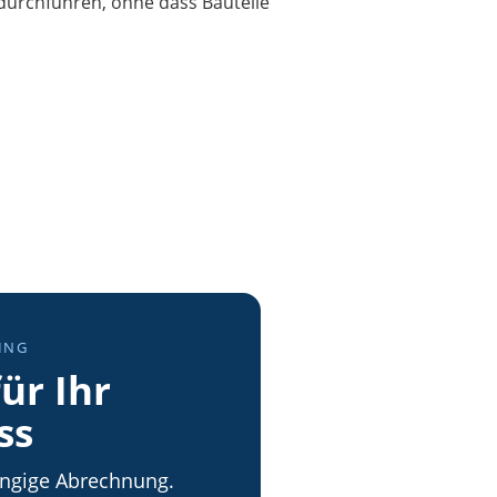
 durchführen, ohne dass Bauteile
ING
ür Ihr
ss
ngige Abrechnung.