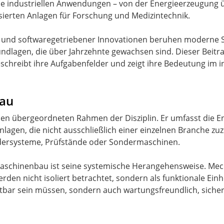
lle industriellen Anwendungen – von der Energieerzeugung 
sierten Anlagen für Forschung und Medizintechnik.
ng und softwaregetriebener Innovationen beruhen moderne 
ndlagen, die über Jahrzehnte gewachsen sind. Dieser Beitra
schreibt ihre Aufgabenfelder und zeigt ihre Bedeutung im i
bau
en übergeordneten Rahmen der Disziplin. Er umfasst die En
agen, die nicht ausschließlich einer einzelnen Branche zu
ersysteme, Prüfstände oder Sondermaschinen.
aschinenbau ist seine systemische Herangehensweise. Mech
en nicht isoliert betrachtet, sondern als funktionale Einhe
tbar sein müssen, sondern auch wartungsfreundlich, sicher 