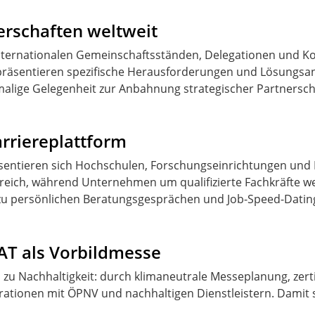
nerschaften weltweit
t internationalen Gemeinschaftsständen, Delegationen und K
 präsentieren spezifische Herausforderungen und Lösungsa
nmalige Gelegenheit zur Anbahnung strategischer Partnersch
rriereplattform
ntieren sich Hochschulen, Forschungseinrichtungen und Bi
ereich, während Unternehmen um qualifizierte Fachkräfte w
 zu persönlichen Beratungsgesprächen und Job-Speed-Datin
FAT als Vorbildmesse
h zu Nachhaltigkeit: durch klimaneutrale Messeplanung, zertif
ionen mit ÖPNV und nachhaltigen Dienstleistern. Damit se