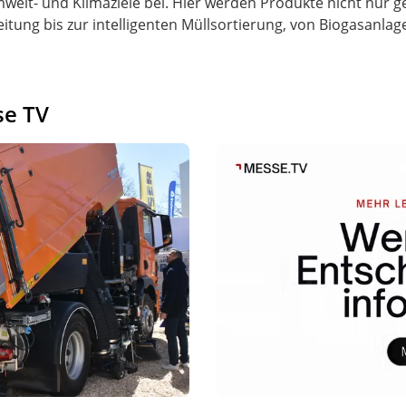
mwelt- und Klimaziele bei. Hier werden Produkte nicht nur g
tung bis zur intelligenten Müllsortierung, von Biogasanlag
se TV
e und Recyclingprozesse