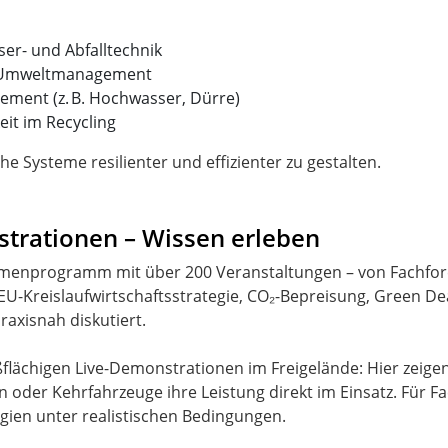
er- und Abfalltechnik
m Umweltmanagement
ement (z. B. Hochwasser, Dürre)
eit im Recycling
che Systeme resilienter und effizienter zu gestalten.
trationen – Wissen erleben
hmenprogramm mit über 200 Veranstaltungen – von Fachforen
U-Kreislaufwirtschaftsstrategie, CO₂-Bepreisung, Green Dea
axisnah diskutiert.
oßflächigen Live-Demonstrationen im Freigelände: Hier ze
n oder Kehrfahrzeuge ihre Leistung direkt im Einsatz. Für 
gien unter realistischen Bedingungen.