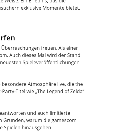
e Weise. Ein Erlebnis, das die
esuchern exklusive Momente bietet,
ürfen
d Überraschungen freuen. Als einer
com. Auch dieses Mal wird der Stand
 neuesten Spieleveröffentlichungen
e besondere Atmosphäre live, die the
Party-Titel wie „The Legend of Zelda“
antworten und auch limitierte
zu den Gründen, warum die gamescom
ne Spielen hinausgehen.