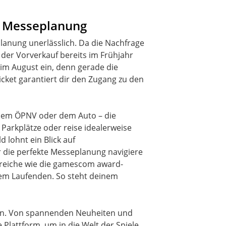
te Messeplanung
planung unerlässlich. Da die Nachfrage
et der Vorverkauf bereits im Frühjahr
r im August ein, denn gerade die
ket garantiert dir den Zugang zu den
, dem ÖPNV oder dem Auto – die
 Parkplätze oder reise idealerweise
d lohnt ein Blick auf
 die perfekte Messeplanung navigiere
Bereiche wie die gamescom award-
em Laufenden. So steht deinem
den. Von spannenden Neuheiten und
 Plattform, um in die Welt der Spiele