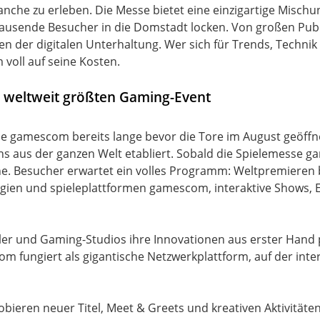
anche zu erleben. Die Messe bietet eine einzigartige Misch
ausende Besucher in die Domstadt locken. Von großen Publis
n der digitalen Unterhaltung. Wer sich für Trends, Techni
voll auf seine Kosten.
 weltweit größten Gaming-Event
 die gamescom bereits lange bevor die Tore im August geöf
ns aus der ganzen Welt etabliert. Sobald die Spielemesse 
e. Besucher erwartet ein volles Programm: Weltpremieren 
gien und spieleplattformen gamescom, interaktive Shows, 
ler und Gaming-Studios ihre Innovationen aus erster Hand
m fungiert als gigantische Netzwerkplattform, auf der int
bieren neuer Titel, Meet & Greets und kreativen Aktivität