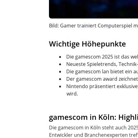
Bild: Gamer trainiert Computerspiel 
Wichtige Höhepunkte
Die gamescom 2025 ist das wel
Neueste Spieletrends, Technik
Die gamescom lan bietet ein 
Der gamescom award zeichnet 
Nintendo präsentiert exklusi
wird.
gamescom in Köln: Highl
Die gamescom in Köln steht auch 2025 
Entwickler und Branchenexperten tref