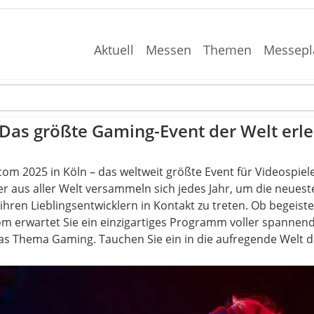
Aktuell
Messen
Themen
Messepl
Das größte Gaming-Event der Welt erl
com 2025 in Köln – das weltweit größte Event für Videospie
aus aller Welt versammeln sich jedes Jahr, um die neuest
 ihren Lieblingsentwicklern in Kontakt zu treten. Ob begei
om erwartet Sie ein einzigartiges Programm voller spanne
das Thema Gaming. Tauchen Sie ein in die aufregende Welt