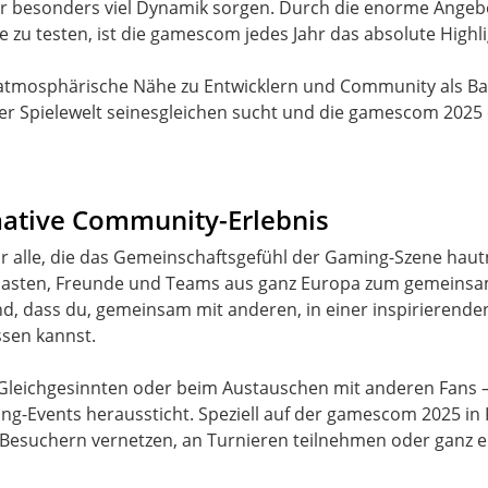
r besonders viel Dynamik sorgen. Durch die enorme Angebots
 zu testen, ist die gamescom jedes Jahr das absolute High
e atmosphärische Nähe zu Entwicklern und Community als Bas
der Spielewelt seinesgleichen sucht und die gamescom 2025
mative Community-Erlebnis
r alle, die das Gemeinschaftsgefühl der Gaming-Szene haut
asten, Freunde und Teams aus ganz Europa zum gemeinsam
d, dass du, gemeinsam mit anderen, in einer inspirierend
ssen kannst.
leichgesinnten oder beim Austauschen mit anderen Fans – 
ng-Events heraussticht. Speziell auf der gamescom 2025 in K
 Besuchern vernetzen, an Turnieren teilnehmen oder ganz 