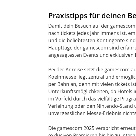
Praxistipps für deinen B
Damit dein Besuch auf der gamescom 202
nach tickets jedes Jahr immens ist, emp
und die beliebtesten Kontingente sind 
Haupttage der gamescom sind erfahrun
angesagtesten Events und exklusiven 
Bei der Anreise setzt die gamescom a
Koelnmesse liegt zentral und ermöglic
per Bahn an, denn mit vielen tickets i
Unterkunftsmöglichkeiten, da Hotels 
im Vorfeld durch das vielfältige Prog
Verleihung oder den Nintendo-Stand 
unvergesslichen Messe-Erlebnis nicht
Die gamescom 2025 verspricht erneut 
exklusiven Premieren bis hin zu intern