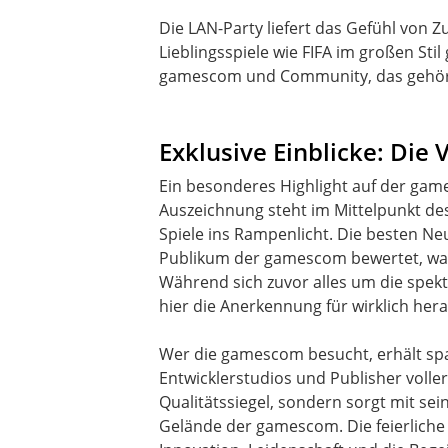
Die LAN-Party liefert das Gefühl von 
Lieblingsspiele wie FIFA im großen Sti
gamescom und Community, das gehört
Exklusive Einblicke: Di
Ein besonderes Highlight auf der gam
Auszeichnung steht im Mittelpunkt des
Spiele ins Rampenlicht. Die besten N
Publikum der gamescom bewertet, was 
Während sich zuvor alles um die spe
hier die Anerkennung für wirklich he
Wer die gamescom besucht, erhält spa
Entwicklerstudios und Publisher volle
Qualitätssiegel, sondern sorgt mit s
Gelände der gamescom. Die feierliche