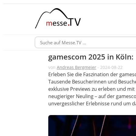
gamescom 2025 in Köln: 
von
Andreas Bergmeier
- 2024-08-22
Erleben Sie die Faszination der games
Tausende Besucherinnen und Besucher 
exklusive Previews zu erleben und mit
neugieriger Neuling – auf der gamesc
unvergesslicher Erlebnisse rund um 