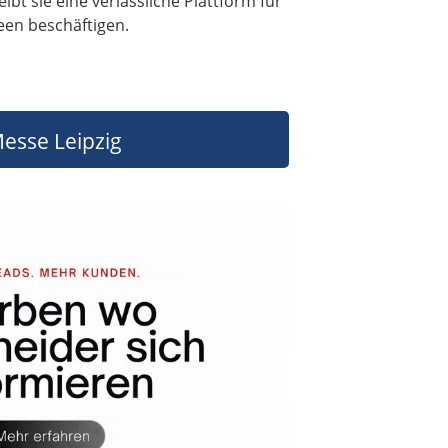
bt sie eine verlässliche Plattform für
een beschäftigen.
esse Leipzig