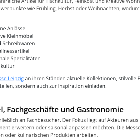
lreiche Artikel für Tischkultur, Feinkost und kreative Wohn
chwerpunkte wie Frühling, Herbst oder Weihnachten, wodurch
ene Anlässe
ve Kleinmöbel
d Schreibwaren
lnessartikel
nale Spezialitäten
hkultur
se Leipzig
an ihren Ständen aktuelle Kollektionen, stilvolle
ellen, sondern auch zur Inspiration einladen.
el, Fachgeschäfte und Gastronomie
chließlich an Fachbesucher. Der Fokus liegt auf Akteuren au
iment erweitern oder saisonal anpassen möchten. Die Messe