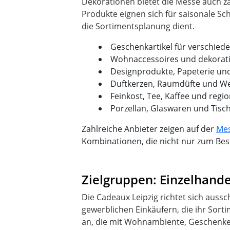
Dekorationen bietet die Messe auch zah
Produkte eignen sich für saisonale S
Geschenkartikel für verschied
Wohnaccessoires und dekorati
Designprodukte, Papeterie un
Duftkerzen, Raumdüfte und Wel
Feinkost, Tee, Kaffee und regio
Porzellan, Glaswaren und Tisc
Zahlreiche Anbieter zeigen auf der
Mes
Kombinationen, die nicht nur zum Best
Zielgruppen: Einzelhand
Die Cadeaux Leipzig richtet sich auss
gewerblichen Einkäufern, die ihr Sort