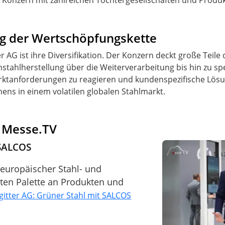
lter Konzern mit zahlreichen Tochtergesellschaften und Prod
ng der Wertschöpfungskette
r AG ist ihre Diversifikation. Der Konzern deckt große Teile
tahlherstellung über die Weiterverarbeitung bis hin zu spez
Marktanforderungen zu reagieren und kundenspezifische Lösun
ens in einem volatilen globalen Stahlmarkt.
f Messe.TV
 SALCOS
r europäischer Stahl- und
iten Palette an Produkten und
gitter AG: Grüner Stahl mit SALCOS