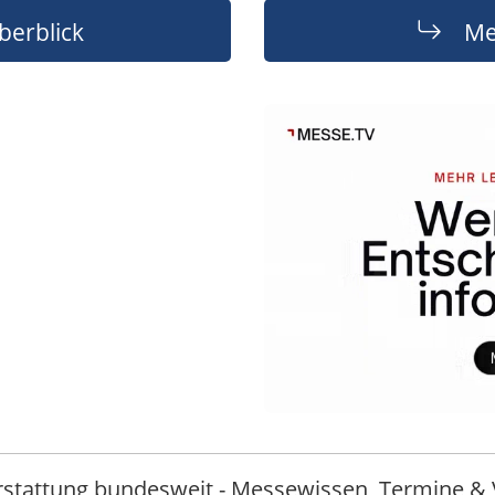
berblick
Me
rstattung bundesweit - Messewissen, Termine & 