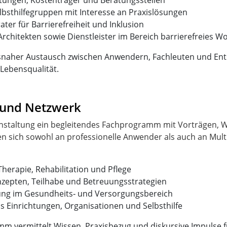
tungen, Kostenträger und Beratungsstellen
lbsthilfegruppen mit Interesse an Praxislösungen
er für Barrierefreiheit und Inklusion
rchitekten sowie Dienstleister im Bereich barrierefreies 
axisnaher Austausch zwischen Anwendern, Fachleuten und En
Lebensqualität.
r und Netzwerk
ranstaltung ein begleitendes Fachprogramm mit Vorträgen,
n sich sowohl an professionelle Anwender als auch an Mult
herapie, Rehabilitation und Pflege
epten, Teilhabe und Betreuungsstrategien
rung im Gesundheits‑ und Versorgungsbereich
us Einrichtungen, Organisationen und Selbsthilfe
mm vermittelt Wissen, Praxisbezug und diskursive Impulse fü