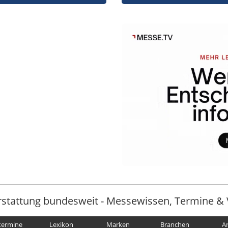
rstattung bundesweit - Messewissen, Termine & 
termine
Lexikon
Marken
Branchen
A