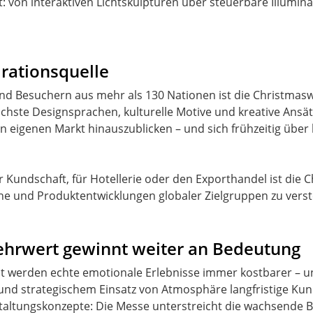
ot: von interaktiven Lichtskulpturen über steuerbare Illumi
pirationsquelle
nd Besuchern aus mehr als 130 Nationen ist die Christmaswo
lichste Designsprachen, kulturelle Motive und kreative An
den eigenen Markt hinauszublicken – und sich frühzeitig üb
r Kundschaft, für Hotellerie oder den Exporthandel ist die 
che und Produktentwicklungen globaler Zielgruppen zu vers
ehrwert gewinnt weiter an Bedeutung
lt werden echte emotionale Erlebnisse immer kostbarer – u
ität und strategischem Einsatz von Atmosphäre langfristige 
staltungskonzepte: Die Messe unterstreicht die wachsende 