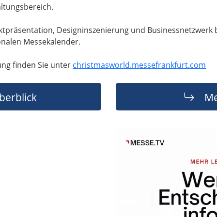
ltungsbereich.
uktpräsentation, Designinszenierung und Businessnetzwerk b
ionalen Messekalender.
ung finden Sie unter
christmasworld.messefrankfurt.com
berblick
Me