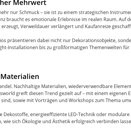
scher Mehrwert
 mehr nur Schmuck – sie ist zu einem strategischen Instrume
enz braucht es emotionale Erlebnisse im realen Raum. Auf d
z erzeugt, Verweildauer verlängert und Kaufanreize gescha
dios präsentieren dabei nicht nur Dekorationsobjekte, sond
ht-Installationen bis zu großformatigen Themenwelten für E
 Materialien
Wandel. Nachhaltige Materialien, wiederverwendbare Eleme
orld greift diesen Trend gezielt auf – mit einem eigenen E
et sind, sowie mit Vorträgen und Workshops zum Thema umw
e Dekostoffe, energieeffiziente LED-Technik oder modulare
 wie sich Ökologie und Ästhetik erfolgreich verbinden lasse