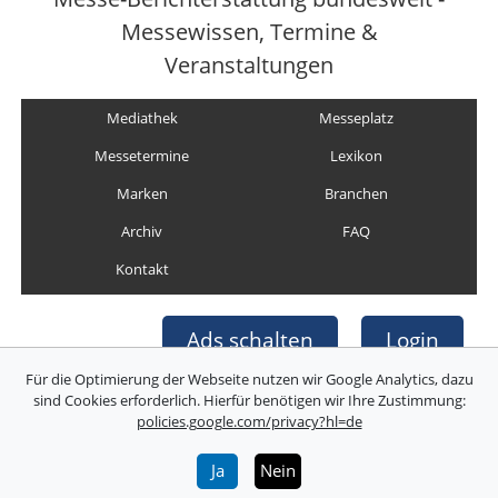
Messewissen, Termine &
Veranstaltungen
Mediathek
Messeplatz
Messetermine
Lexikon
Marken
Branchen
Archiv
FAQ
Kontakt
Ads schalten
Login
Für die Optimierung der Webseite nutzen wir Google Analytics, dazu
sind Cookies erforderlich. Hierfür benötigen wir Ihre Zustimmung:
policies.google.com/privacy?hl=de
Copyright © Deutsche Messefilm & Medien GmbH
Folgen Sie uns:
Ja
Nein
Über uns
Impressum
AGB
Datenschutz