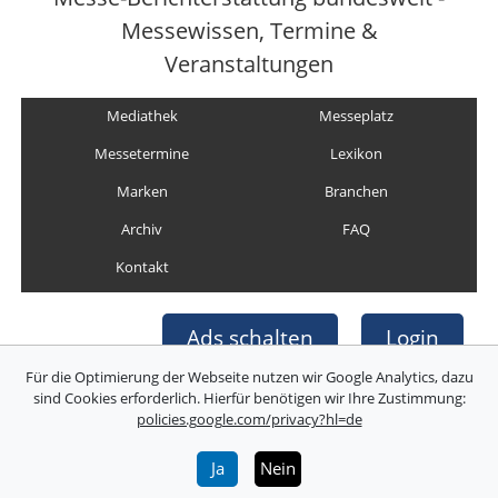
Messewissen, Termine &
Veranstaltungen
Mediathek
Messeplatz
Messetermine
Lexikon
Marken
Branchen
Archiv
FAQ
Kontakt
Ads schalten
Login
Für die Optimierung der Webseite nutzen wir Google Analytics, dazu
sind Cookies erforderlich. Hierfür benötigen wir Ihre Zustimmung:
policies.google.com/privacy?hl=de
Copyright © Deutsche Messefilm & Medien GmbH
Folgen Sie uns:
Ja
Nein
Über uns
Impressum
AGB
Datenschutz