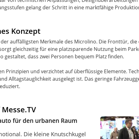
 war von technischen Anpassungen, Designüberarbeitungen
ngsstufen gelang der Schritt in eine marktfähige Produktio
hes Konzept
der auffälligsten Merkmale des Microlino. Die Fronttür, die 
orgt gleichzeitig für eine platzsparende Nutzung beim Par
gestaltet, dass zwei Personen bequem Platz finden.
en Prinzipien und verzichtet auf überflüssige Elemente. Tech
 und Alltagstauglichkeit ausgelegt ist. Das geringe Fahrzeugge
eduziert.
f Messe.TV
dtauto für den urbanen Raum
motional. Die kleine Knutschkugel