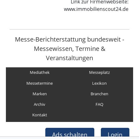
Link zur Firmenwebseite:
www.immobilienscout24.de
Messe-Berichterstattung bundesweit -
Messewissen, Termine &
Veranstaltungen
Mediathek
Messeplatz
Messetermine
Lexikon
Marken
Branchen
Archiv
FAQ
Kontakt
Ads schalten
Login