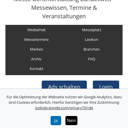
Messewissen, Termine &
Veranstaltungen
Mediathek
Messeplatz
Messetermine
Lexikon
Marken
Branchen
Archiv
FAQ
Kontakt
Ads schalten
Login
Für die Optimierung der Webseite nutzen wir Google Analytics, dazu
sind Cookies erforderlich. Hierfür benötigen wir Ihre Zustimmung:
policies.google.com/privacy?hl=de
Copyright © Deutsche Messefilm & Medien GmbH
Folgen Sie uns:
Ja
Nein
Über uns
Impressum
AGB
Datenschutz