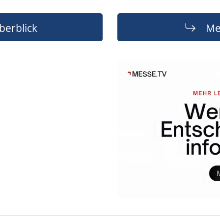
berblick
Me