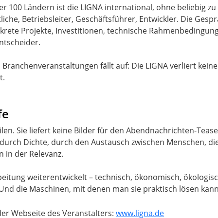
 100 Ländern ist die LIGNA international, ohne beliebig zu s
che, Betriebsleiter, Geschäftsführer, Entwickler. Die Gesp
nkrete Projekte, Investitionen, technische Rahmenbedingun
ntscheider.
Branchenveranstaltungen fällt auf: Die LIGNA verliert keine
t.
fe
len. Sie liefert keine Bilder für den Abendnachrichten-Teaser,
 durch Dichte, durch den Austausch zwischen Menschen, die
n in der Relevanz.
beitung weiterentwickelt – technisch, ökonomisch, ökologisch
 Und die Maschinen, mit denen man sie praktisch lösen kann
der Webseite des Veranstalters:
www.ligna.de