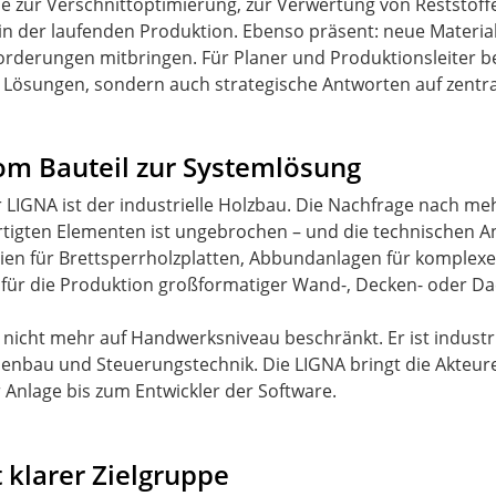
eme zur Verschnittoptimierung, zur Verwertung von Reststo
n der laufenden Produktion. Ebenso präsent: neue Material
orderungen mitbringen. Für Planer und Produktionsleiter b
he Lösungen, sondern auch strategische Antworten auf zentra
vom Bauteil zur Systemlösung
 LIGNA ist der industrielle Holzbau. Die Nachfrage nach 
rtigten Elementen ist ungebrochen – und die technischen 
nien für Brettsperrholzplatten, Abbundanlagen für komplex
 für die Produktion großformatiger Wand-, Decken- oder D
t nicht mehr auf Handwerksniveau beschränkt. Er ist industri
nenbau und Steuerungstechnik. Die LIGNA bringt die Akteu
Anlage bis zum Entwickler der Software.
 klarer Zielgruppe