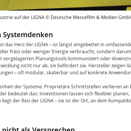
dustrie auf der LIGNA © Deutsche Messefilm & Medien Gmb
m Systemdenken
nst das Herz der LIGNA – ist längst eingebettet in umfasse
ler fräst oder weniger Energie verbraucht, sondern darum, w
ie mit vorgelagerten Planungstools kommuniziert oder downst
ntwicklung nicht nur ab, sie befördert sie. Hersteller zeige
ungen – oft modular, skalierbar und auf konkrete Anwendun
fenheit der Systeme. Proprietäre Schnittstellen verlieren 
r bedeutet das: Investitionen lassen sich flexibler planen,
iegt der Reiz der LIGNA – sie ist der Ort, an dem Kompatibil
s, nicht als Versprechen